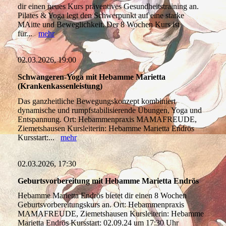
dir einen neues Kurs präventives Gesundheitstraining an.
Pilates & Yoga legt den Schwerpunkt auf eine starke
MAitte und Beweglichkeit. Der 8 Wochen Kurs ist
für...
mehr
02.03.2026, 19:00
Schwangeren-Yoga mit Hebamme Marietta
(Krankenkassenleistung)
Das ganzheitliche Bewegungskonzept kombiniert
dynamische und rumpfstabilisierende Übungen, Yoga und
Entspannung. Ort: Hebammenpraxis MAMAFREUDE,
Ziemetshausen Kursleiterin: Hebamme Marietta Endrös
Kursstart:...
mehr
02.03.2026, 17:30
Geburtsvorbereitung mit Hebamme Marietta Endrös
Hebamme Marietta Endrös bietet dir einen 8 Wochen
Geburtsvorbereitungskurs an. Ort: Hebammenpraxis
MAMAFREUDE, Ziemetshausen Kursleiterin: Hebamme
Marietta Endrös Kursstart: 02.09.24 um 17:30 Uhr