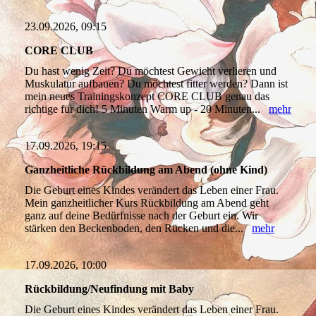
23.09.2026, 09:15
CORE CLUB
Du hast wenig Zeit? Du möchtest Gewicht verlieren und
Muskulatur aufbauen? Du möchtest fitter werden? Dann ist
mein neues Trainingskonzept CORE CLUB genau das
richtige für dich! 5 Minuten Warm up - 20 Minuten...
mehr
17.09.2026, 19:15
Ganzheitliche Rückbildung am Abend (ohne Kind)
Die Geburt eines Kindes verändert das Leben einer Frau.
Mein ganzheitlicher Kurs Rückbildung am Abend geht
ganz auf deine Bedürfnisse nach der Geburt ein. Wir
stärken den Beckenboden, den Rücken und die...
mehr
17.09.2026, 10:00
Rückbildung/Neufindung mit Baby
Die Geburt eines Kindes verändert das Leben einer Frau.