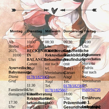
Montag
Dienstag
Mittwoch
Donnerstag
Freitag
Ab
10:00
08:30
09:30
14:00
Herbst
Uhr:
Uhr:
Uhr:
Uhr:
2025.
BECKENBODEN
Einzelberatung
Ganzheitliche
Hebammen
10:00
IN
Rektusdiastase-
Rückbildung/
Sprechstunde
Uhr
:
BALANCE
behandlungen
Neufindung
Marietta
Canan
nur nach
(mit
Ayurvedische
Endrös
Nagl
tel.
Baby)
Babymassage
Nur nach
Tel.
Vereinbarung
Canan
Diana
tel.
0178/1825667
Canan
Nagl
Graf
Vereinbarung
Nagl
Tel.
11:30
Tel.
Tel.
0178/1825667
Familienelfe-
Uhr:
0160/94726413
0178/1825667
dianagraf@web.de
Einzelberatung
18:00
Ernährung
Rektusdiastase-
08:30-
Uhr:
17:30
im 1.
behandlungen
11:00
Präventives
Uhr:
Lebensjahr
nur nach
Uhr
:
Gesundheitstraining