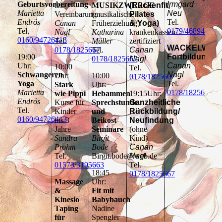
Geburtsvorbereitung
Irmgard
tel.
MUSIKZWERGE
(Rückenfit,
Marietta
Neu
Vereinbarung
(musikalische
Pilates
Endrös
Tel.
Canan
Früherziehung)
& Yoga)
Tel.
0179/4689466
Nagl
Katharina
krankenkassen-
0160/94726413
Tel.
Müller
zertifiziert
WACKELWIPP
0178/1825667
Tel.
Canan
19:00
Fortbildung
0178/1825667
Nagl
Uhr:
Canan
10:00
Tel.
Schwangeren
Nagl
Uhr:
10:00
0178/1825667
Yoga
Tel.
Stark
Uhr:
Marietta
0178/1825667
wie Pippi
Hebammen
19:15Uhr:
Endrös
Kurse für
Sprechstunde
Ganzheitliche
Tel.
Kinder
und
Rückbildung/
0160/94726413
bis 3
Beikost
Neufindung
Jahre
Seminare
(ohne
Sandra
Birgit
Kind)
Prohm
Bode
Canan
Tel.
Birgit.bode@web.de
Nagl
01573/3195663
Tel.
18:45
0178/1825667
Massage
Uhr:
&
Fit mit
Kinesio
Babybauch
Taping
Nadine
für
Spengler