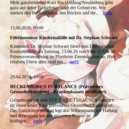
Mein ganzheitlicher Kurs Rückbildung/Neufindung geht
ganz auf deine Bedürfnisse nach der Geburt ein. Wir
stärken den Beckenboden, den Rücken und die...
mehr
13.06.2026, 09:00
Elternseminar Kindernotfälle mit Dr. Stephan Schwarz
Kinderarzt Dr. Stephan Schwarz bietet sein Elternseminar
Kindernotfälle am Samstag, 13.06.26 von 9 bis 12 Uhr als
Präsenzveranstaltung im Pfarrheim Ziemtshausen an. Hier
erfahren Eltern alles rund um...
mehr
29.04.2026, 10:00
BECKENBODEN IN BALANCE (Präventives
Gesundheitstraining - Krankenkassen zertifiziert)
Gemeinsam mit dem TSV ZIEMETSHAUSEN biete ich
dir einen neues Kurs präventives Gesundheitstraining an.
Das Ganzkörpertraining legt den Schwerpunkt auf Haltung
und Bewegung um den gesamten Körper zu
kräftigen...
mehr