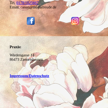
Tel.
0178/1825667
Email: canan@mamafreude.de
Praxis:
Wiedengasse 14
86473 Ziemetshausen
Impressum
/Datenschutz