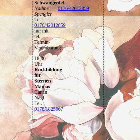
Schwangere
Tel.
Nadine
0176/42012859
Spengler
Tel.
0176/42012859
nur mit
tel.
Termin-
Vereinbarung
18:30
Uhr
Rückbildung
für
Sternen
Mamas
Canan
Nagl
Tel.
0178/1825667