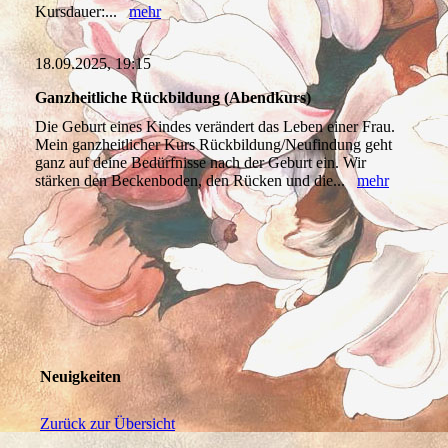
Kursdauer:...
mehr
18.09.2025, 19:15
Ganzheitliche Rückbildung (Abendkurs)
Die Geburt eines Kindes verändert das Leben einer Frau.
Mein ganzheitlicher Kurs Rückbildung/Neufindung geht
ganz auf deine Bedürfnisse nach der Geburt ein. Wir
stärken den Beckenboden, den Rücken und die...
mehr
Neuigkeiten
Zurück zur Übersicht