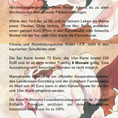
Herzensangelegenheit:
Deine Kinder kannst du zu allen
Workouts von Mamafreude Fitness mitbringen.
Wähle den Tarif der zu Dir und zu Deinem Leben als Mama
passt. Flexibel. Ohne Vertrag. Ohne Abo: Buche entweder
einen ganzen Kurs (Preis in den Kursdetails) oder besuche
flexibel mit der 5er oder 10er-Karte die Fitnesskurse.
Fitness und Rückbildungskurse finden i.d.R. nicht in den
bayrischen Schulferien statt.
Die 5er Karte kostet 75 Euro, die 10er-Karte kostet 150
EUR und ist ab dem ersten Training
6 Monate
gültig. Eine
Auszahlung nicht besuchter Stunden ist nicht möglich.
Mamafreude Fitness ist ein offizieller Kooperationspartner
des Landkreises Günzburg und der Gutschein Familientaler
im Wert von 40 Euro kann in allen Kursen sowie für die 5er
und 10er-Karte eingelöst werden.
Die Kurse Präventives Gesundheitstraining sind von der Zentralen
Prüfstelle Prävention zertifiziert und deine Krankenkasse
bezuschusst diese Kurse bis zu 100%.