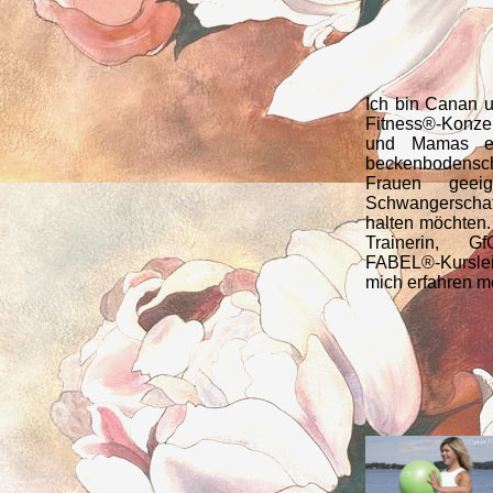
Ich bin Canan
Fitness®-Konze
und Mamas ent
beckenbodensc
Frauen geei
Schwangerscha
halten möchten.
Trainerin, Gf
FABEL®-Kursle
mich erfahren m