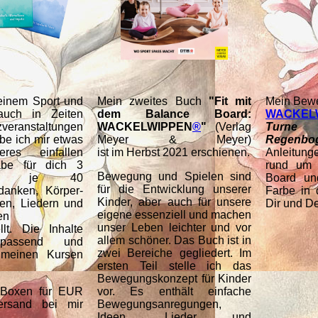
einem Sport und
Mein zweites Buch
"Fit mit
Mein Bew
auch in Zeiten
dem Balance Board:
WACKEL
eranstaltungen
WACKELWIPPEN
®
"
(Verlag
Turne
abe ich mir etwas
Meyer & Meyer)
Regenbo
res einfallen
ist im Herbst 2021 erschienen.
Anleitung
abe für dich 3
rund um 
Bewegung und Spielen sind
it je 40
Board un
für die Entwicklung unserer
danken, Körper-
Farbe in 
Kinder, aber auch für unsere
en, Liedern und
Dir und D
eigene essenziell und machen
en
unser Leben leichter und vor
lt. Die Inhalte
allem schöner. Das Buch ist in
passend und
zwei Bereiche gegliedert. Im
 meinen Kursen
ersten Teil stelle ich das
Bewegungskonzept für Kinder
 Boxen für EUR
vor. Es enthält einfache
ersand bei mir
Bewegungsanregungen,
Ideen, Lieder und