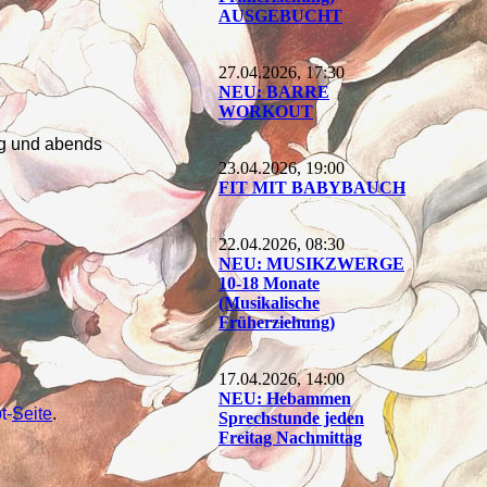
AUSGEBUCHT
27.04.2026, 17:30
NEU: BARRE
WORKOUT
ag und abends
23.04.2026, 19:00
FIT MIT BABYBAUCH
y
22.04.2026, 08:30
NEU: MUSIKZWERGE
10-18 Monate
(Musikalische
Früherziehung)
17.04.2026, 14:00
NEU: Hebammen
t-
Seite
.
Sprechstunde jeden
Freitag Nachmittag