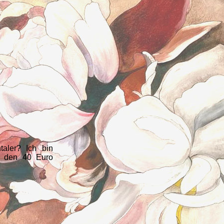
aler? Ich bin
st den 40 Euro