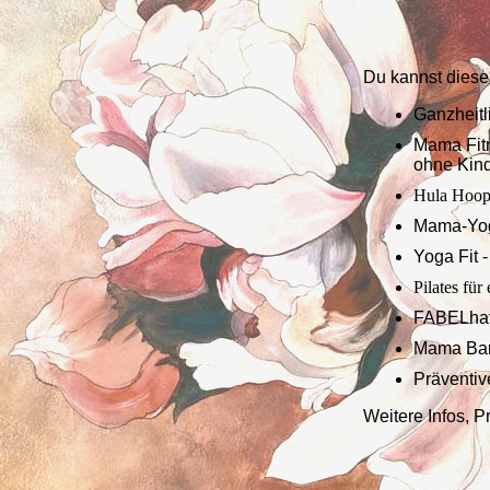
Du kannst diese
Ganzheitl
Mama Fitn
ohne Kin
Hula Hoo
Mama-Yog
Yoga Fit 
Pilates fü
FABELhaf
Mama Barr
Präventiv
Weitere Infos, 