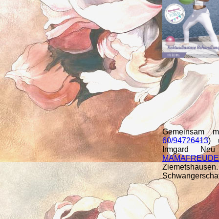
Gemeinsam mi
60/94726413
) 
Irmgard Neu
MAMAFREUDE H
Ziemetshaus
Schwangerschaft