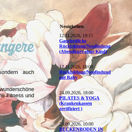
Neuigkeiten
12.11.2026, 19:15
Ganzheitliche
Rückbildung/Neufindung
(Abendkurs ohne Kind)
12.11.2026, 10:00
sondern auch
Rückbildung/Neufindund
mit Baby
 wunderschöne
24.09.2026, 18:00
ne Fitness und
PILATES & YOGA
(Krankenkassen
zertifiziert )
23.09.2026, 10:00
BECKENBODEN IN