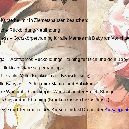
 Kurse bei mir in Ziemetshausen besuchen:
iche Rückbildung/Neufindung
ess – Ganzkörpertraining für alle Mamas mit Baby am Vormitt
d
p
a – Achtsames Rückbildungs Training für Dich und dein Bab
- Effektives Ganzkörpertraining
r eine starke Mitte (Krankenkassen Bezuschussung)
te Babyzeit – Achtsamer Mama- und Babykurs
e Workout – Ganzkörper-Workout an der Ballett-Stange
es Gesundheitstraining (Krankenkassen bezuschusst)
Preise und Termine zu den Kursen findest Du auf der
Kursangebo