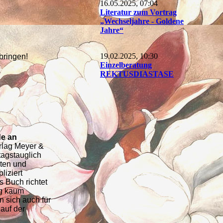
16.05.2025, 07:04
Literatur zum Vortrag
„Wechseljahre - Goldene
Jahre“
19.02.2025, 10:30
bringen!
Einzelberatung
REKTUSDIASTASE
de an
rlag Meyer &
tagstauglich
iten und
iziert
s Buch richtet
ng kaum
n sich auch für
auf der