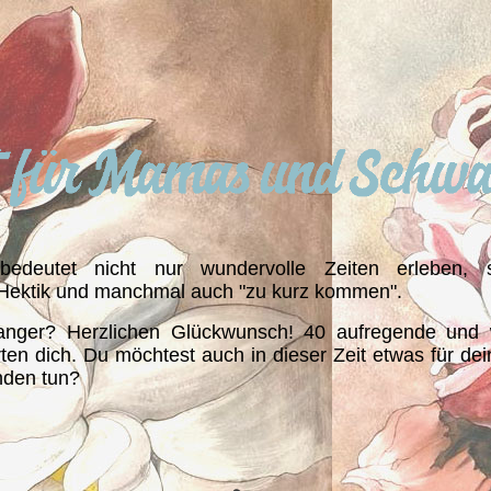
edeutet nicht nur wundervolle Zeiten erleben, 
, Hektik und manchmal auch "zu kurz kommen".
anger? Herzlichen Glückwunsch! 40 aufregende und
en dich. Du möchtest auch in dieser Zeit etwas für dei
nden tun?