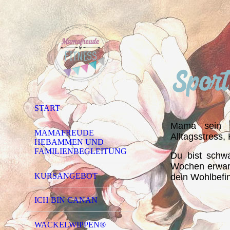
START
Mama sein b
MAMAFREUDE
Alltagsstress
HEBAMMEN UND
FAMILIENBEGLEITUNG
Du bist schw
Wochen erwart
KURSANGEBOT
dein Wohlbefi
ICH BIN CANAN
WACKELWIPPEN®