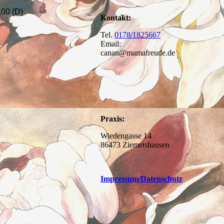
00 (D)
Kontakt:
Tel.
0178/1825667
Email:
canan@mamafreude.de
Praxis:
Wiedengasse 14
86473 Ziemetshausen
Impressum
/Datenschutz