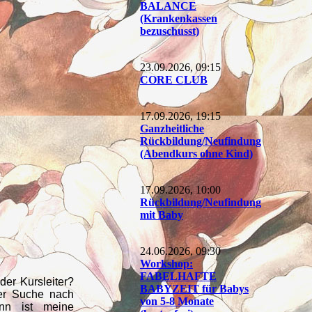
BALANCE
(Krankenkassen
bezuschusst)
23.09.2026, 09:15
CORE CLUB
17.09.2026, 19:15
Ganzheitliche
Rückbildung/Neufindung
(Abendkurs ohne Kind)
17.09.2026, 10:00
Rückbildung/Neufindung
mit Baby
24.06.2026, 09:30
Workshop:
FABELHAFTE
der Kursleiter?
BABYZEIT für Babys
der Suche nach
von 5-8 Monate
nn ist meine