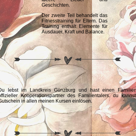
Geschichten.
Der zweite Teil behandelt das
Fitnesstraining für Eltern. Das
Training enthält Elemente für
Ausdauer, Kraft und Balance.
Du lebst im Landkreis Günzburg und hast einen Familient
offizieller Kooperationspartner des Familientalers. du kann
Gutschein in allen meinen Kursen einlösen.