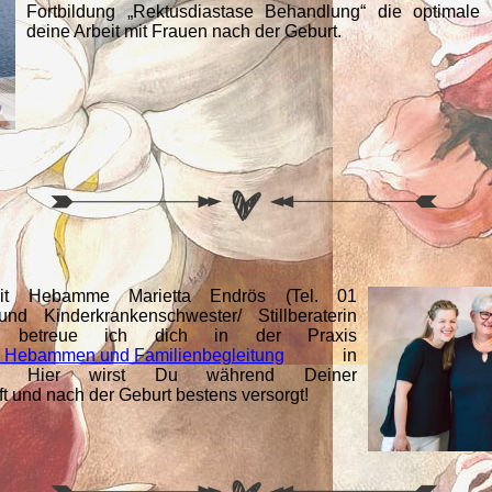
Fortbildung „Rektusdiastase Behandlung“ die optimale
deine Arbeit mit Frauen nach der Geburt.
t Hebamme Marietta Endrös (Tel. 01
und Kinderkrankenschwester/ Stillberaterin
 betreue ich dich in der Praxis
ebammen und Familienbegleitung
in
en. Hier wirst Du während Deiner
 und nach der Geburt bestens versorgt!