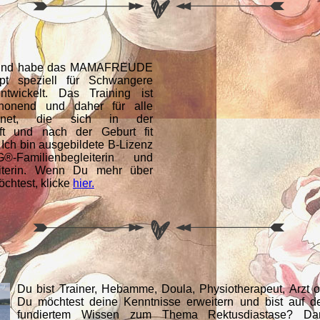
 und habe das MAMAFREUDE
pt speziell für Schwangere
wickelt. Das Training ist
honend und daher für alle
gnet, die sich in der
ft und nach der Geburt fit
 Ich bin ausgebildete B-Lizenz
G®-Familienbegleiterin und
iterin. Wenn Du mehr über
öchtest, klicke
hier.
Du bist Trainer, Hebamme, Doula, Physiotherapeut, Arzt o
Du möchtest deine Kenntnisse erweitern und bist auf 
fundiertem Wissen zum Thema Rektusdiastase? Da