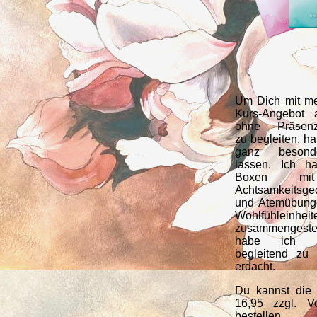
Um Dich mit m
Kurs-Angebot 
ohne Präsenzv
zu begleiten, h
ganz besonde
lassen. Ich h
Boxen m
Achtsamkeitsge
und Atemübung
Wohlfühleinheit
zusammengestel
habe ich 
begleitend zu
erdacht.
Du kannst die
16,95 zzgl. V
bestellen.