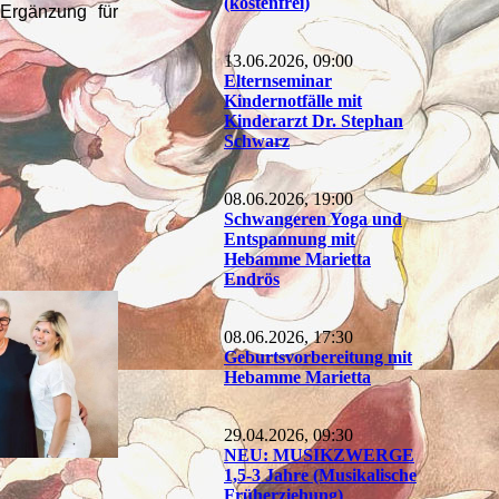
(kostenfrei)
 Ergänzung für
13.06.2026, 09:00
Elternseminar
Kindernotfälle mit
Kinderarzt Dr. Stephan
Schwarz
08.06.2026, 19:00
Schwangeren Yoga und
Entspannung mit
Hebamme Marietta
Endrös
08.06.2026, 17:30
Geburtsvorbereitung mit
Hebamme Marietta
29.04.2026, 09:30
NEU: MUSIKZWERGE
1,5-3 Jahre (Musikalische
Früherziehung)