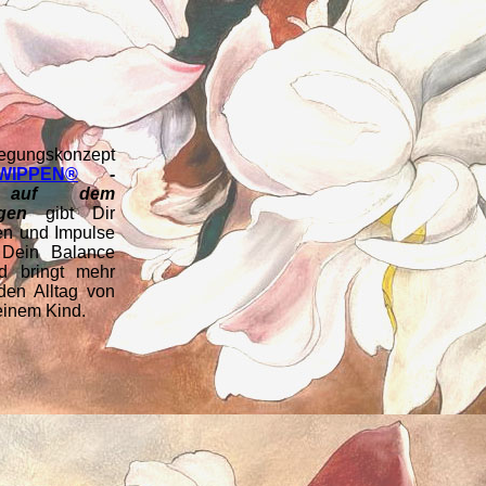
egungskonzept
WIPPEN®
-
 auf dem
gen
gibt Dir
en und Impulse
Dein Balance
d bringt mehr
den Alltag von
einem Kind.