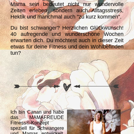
Mama sein bedeutet nicht nur wundervolle
Zeiten erleben, sondern auch Alltagsstress,
Hektik und manchmal auch "zu kurz kommen".
Du bist schwanger? Herzlichen Glückwunsch!
40 aufregende und wunderschöne Wochen
erwarten dich. Du möchtest auch in dieser Zeit
etwas für deine Fitness und dein Wohlbefinden
tun?
Ich bin Canan und habe
das MAMAFREUDE
Fitness®-Konzept
speziell für Schwangere
und Mamas entwickelt.