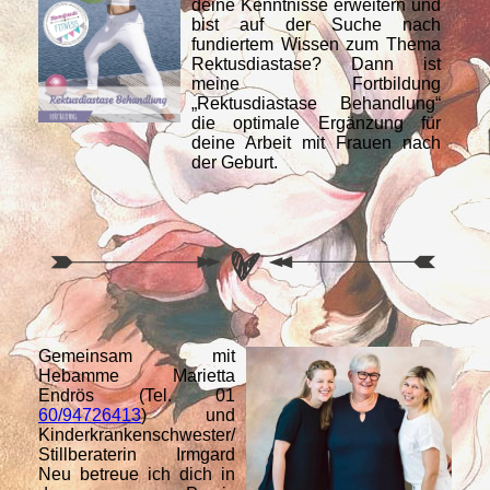
deine Kenntnisse erweitern und
bist auf der Suche nach
fundiertem Wissen zum Thema
Rektusdiastase? Dann ist
meine Fortbildung
„Rektusdiastase Behandlung“
die optimale Ergänzung für
deine Arbeit mit Frauen nach
der Geburt.
Gemeinsam mit
Hebamme Marietta
Endrös (Tel. 01
60/94726413
) und
Kinderkrankenschwester/
Stillberaterin Irmgard
Neu betreue ich dich in