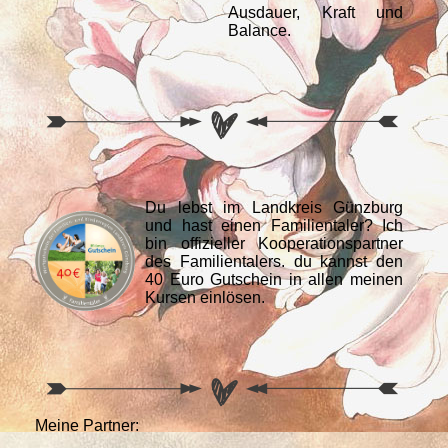
Ausdauer, Kraft und
Balance.
Du lebst im Landkreis Günzburg
und hast einen Familientaler? Ich
bin offizieller Kooperationspartner
des Familientalers. du kannst den
40 Euro Gutschein in allen meinen
Kursen einlösen.
Meine Partner: