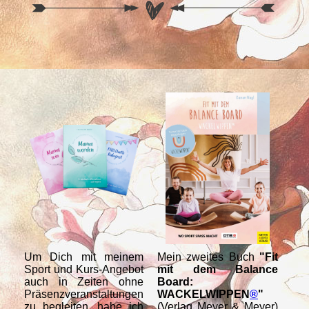
Um Dich mit meinem
Mein zweites Buch
"Fit
Me
Sport und Kurs-Angebot
mit dem Balance
WA
auch in Zeiten ohne
Board:
T
Präsenzveranstaltungen
WACKELWIPPEN
®
"
Re
zu begleiten, habe ich
(Verlag Meyer & Meyer)
Anl