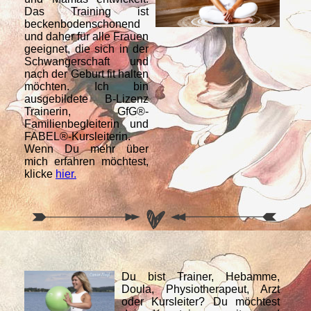
Das Training ist
beckenbodenschonend
und daher für alle Frauen
geeignet, die sich in der
Schwangerschaft und
nach der Geburt fit halten
möchten. Ich bin
ausgebildete B-Lizenz
Trainerin, GfG®-
Familienbegleiterin und
FABEL®-Kursleiterin.
Wenn Du mehr über
mich erfahren möchtest,
klicke
hier.
Du bist Trainer, Hebamme,
Doula, Physiotherapeut, Arzt
oder Kursleiter? Du möchtest