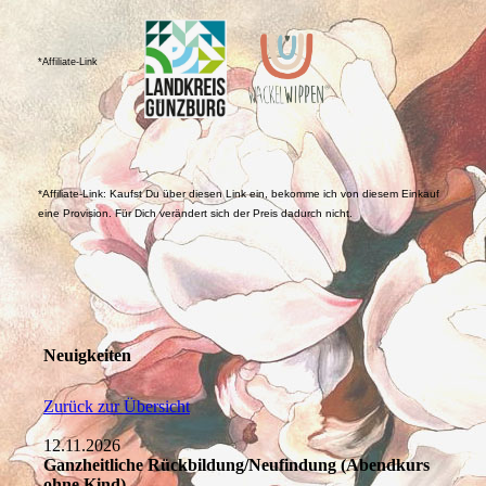
*Affiliate-Link
*Affiliate-Link: Kaufst Du über diesen Link ein, bekomme ich von diesem Einkauf
eine Provision. Für Dich verändert sich der Preis dadurch nicht.
Neuigkeiten
Zurück zur Übersicht
12.11.2026
Ganzheitliche Rückbildung/Neufindung (Abendkurs
ohne Kind)