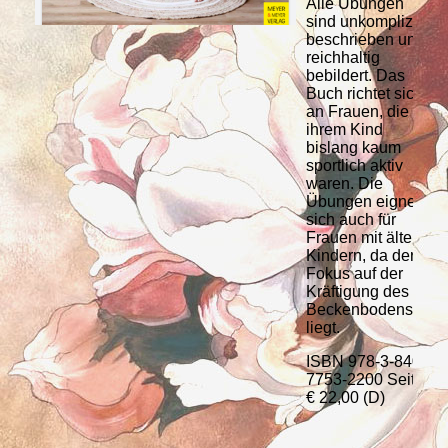
Alle Übungen
sind unkompliziert
beschrieben und
reichhaltig
bebildert. Das
Buch richtet sich
an Frauen, die mit
ihrem Kind
bislang kaum
sportlich aktiv
waren. Die
Übungen eignen
sich auch für
Frauen mit älteren
Kindern, da der
Fokus auf der
Kräftigung des
Beckenbodens
liegt.
ISBN 978-3-8403-
7753-2200 Seiten
€ 22,00 (D)