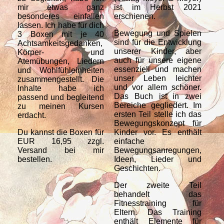
mir etwas ganz
ist im Herbst 2021
ru
besonderes einfallen
erschienen.
Bo
lassen. Ich habe für dich
Far
Bewegung und Spielen
3 Boxen mit je 40
Dir
sind für die Entwicklung
Achtsamkeitsgedanken,
unserer Kinder, aber
Körper- und
auch für unsere eigene
Atemübungen, Liedern
essenziell und machen
und Wohlfühleinheiten
unser Leben leichter
zusammengestellt. Die
und vor allem schöner.
Inhalte habe ich
Das Buch ist in zwei
passend und begleitend
Bereiche gegliedert. Im
zu meinen Kursen
ersten Teil stelle ich das
erdacht.
Bewegungskonzept für
Du kannst die Boxen für
Kinder vor. Es enthält
EUR 16,95 zzgl.
einfache
Versand bei mir
Bewegungsanregungen,
bestellen.
Ideen, Lieder und
Geschichten.
Der zweite Teil
behandelt das
Fitnesstraining für
Eltern. Das Training
enthält Elemente für