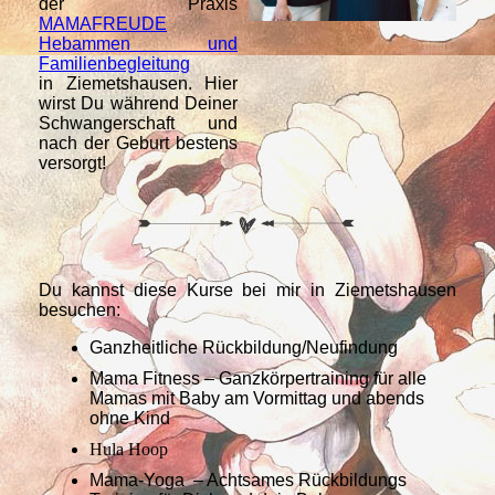
der Praxis
MAMAFREUDE
Hebammen und
Familienbegleitung
in Ziemetshausen. Hier
wirst Du während Deiner
Schwangerschaft und
nach der Geburt bestens
versorgt!
Du kannst diese Kurse bei mir in Ziemetshausen
besuchen:
Ganzheitliche Rückbildung/Neufindung
Mama Fitness – Ganzkörpertraining für alle
Mamas mit Baby am Vormittag und abends
ohne Kind
Hula Hoop
Mama-Yoga – Achtsames Rückbildungs