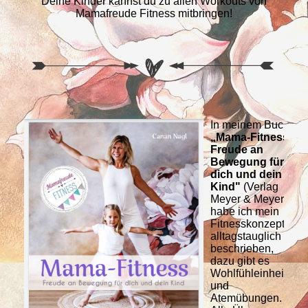
Deine Kinder kannst du zu allen Workouts von
Mamafreude Fitness mitbringen!
In meinem Buch
„Mama-Fitness –
Freude an
Bewegung für
dich und dein
Kind"
(Verlag
Meyer & Meyer),
habe ich mein
Fitnesskonzept
alltagstauglich
beschrieben,
dazu gibt es
Wohlfühleinheiten
und
Atemübungen.