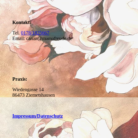
Kontakt:
Tel.
0178/1825667
Email: canan@mamafreude.de
Praxis:
Wiedengasse 14
86473 Ziemetshausen
Impressum
/Datenschutz