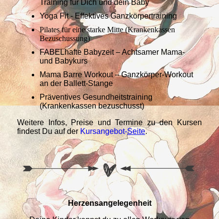
Training für Dich und dein Baby
Yoga Fit - Effektives Ganzkörpertraining
Pilates für eine starke Mitte (Krankenkassen
Bezuschussung)
FABELhafte Babyzeit – Achtsamer Mama-
und Babykurs
Mama Barre Workout – Ganzkörper-Workout
an der Ballett-Stange
Präventives Gesundheitstraining
(Krankenkassen bezuschusst)
Weitere Infos, Preise und Termine zu den Kursen
findest Du auf der
Kursangebot-
Seite
.
Herzensangelegenheit