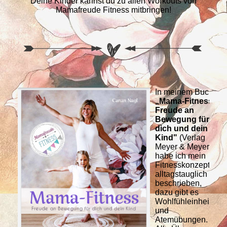
Deine Kinder kannst du zu allen Workouts von
Mamafreude Fitness mitbringen!
In meinem Buch
„Mama-Fitness –
Freude an
Bewegung für
dich und dein
Kind"
(Verlag
Meyer & Meyer),
habe ich mein
Fitnesskonzept
alltagstauglich
beschrieben,
dazu gibt es
Wohlfühleinheiten
und
Atemübungen.