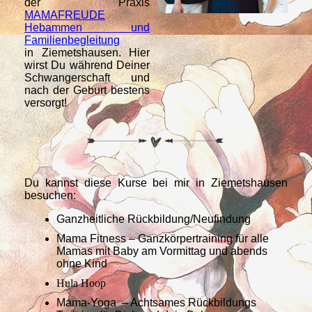
der Praxis
MAMAFREUDE
Hebammen und
Familienbegleitung
in Ziemetshausen. Hier
wirst Du während Deiner
Schwangerschaft und
nach der Geburt bestens
versorgt!
Du kannst diese Kurse bei mir in Ziemetshausen
besuchen:
Ganzheitliche Rückbildung/Neufindung
Mama Fitness – Ganzkörpertraining für alle
Mamas mit Baby am Vormittag und abends
ohne Kind
Hula Hoop
Mama-Yoga – Achtsames Rückbildungs