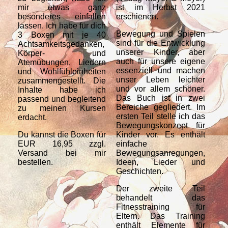
mir etwas ganz
ist im Herbst 2021
ru
besonderes einfallen
erschienen.
Bo
lassen. Ich habe für dich
Far
Bewegung und Spielen
3 Boxen mit je 40
Dir
sind für die Entwicklung
Achtsamkeitsgedanken,
unserer Kinder, aber
Körper- und
auch für unsere eigene
Atemübungen, Liedern
essenziell und machen
und Wohlfühleinheiten
unser Leben leichter
zusammengestellt. Die
und vor allem schöner.
Inhalte habe ich
Das Buch ist in zwei
passend und begleitend
Bereiche gegliedert. Im
zu meinen Kursen
ersten Teil stelle ich das
erdacht.
Bewegungskonzept für
Du kannst die Boxen für
Kinder vor. Es enthält
EUR 16,95 zzgl.
einfache
Versand bei mir
Bewegungsanregungen,
bestellen.
Ideen, Lieder und
Geschichten.
Der zweite Teil
behandelt das
Fitnesstraining für
Eltern. Das Training
enthält Elemente für