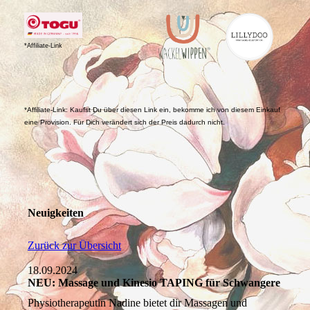
*Affiliate-Link
*Affiliate-Link: Kaufst Du über diesen Link ein, bekomme ich von diesem Einkauf
eine Provision. Für Dich verändert sich der Preis dadurch nicht.
Neuigkeiten
Zurück zur Übersicht
18.09.2024
NEU: Massage und Kinesio TAPING für Schwangere
Physiotherapeutin Nadine bietet dir Massagen und