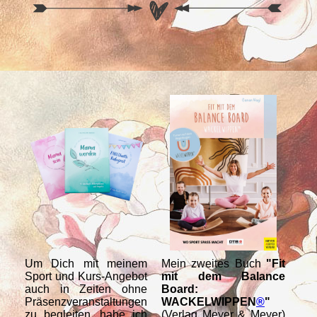
Um Dich mit meinem
Mein zweites Buch
"Fit
Me
Sport und Kurs-Angebot
mit dem Balance
WA
auch in Zeiten ohne
Board:
T
Präsenzveranstaltungen
WACKELWIPPEN
®
"
Re
zu begleiten, habe ich
(Verlag Meyer & Meyer)
Anl