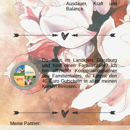
Ausdauer, Kraft und
Balance.
Du lebst im Landkreis Günzburg
und hast einen Familientaler? Ich
bin offizieller Kooperationspartner
des Familientalers. du kannst den
40 Euro Gutschein in allen meinen
Kursen einlösen.
Meine Partner: