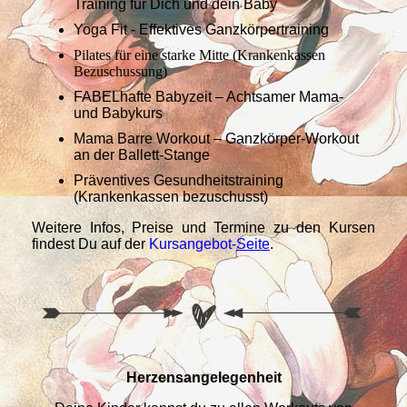
Training für Dich und dein Baby
Yoga Fit - Effektives Ganzkörpertraining
Pilates für eine starke Mitte (Krankenkassen
Bezuschussung)
FABELhafte Babyzeit – Achtsamer Mama-
und Babykurs
Mama Barre Workout – Ganzkörper-Workout
an der Ballett-Stange
Präventives Gesundheitstraining
(Krankenkassen bezuschusst)
Weitere Infos, Preise und Termine zu den Kursen
findest Du auf der
Kursangebot-
Seite
.
Herzensangelegenheit