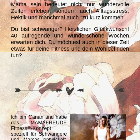
Mama sein bedeutet nicht nur wundervolle
Zeiten erleben, sondern auch Alltagsstress,
Hektik und manchmal auch "zu kurz kommen".
Du bist schwanger? Herzlichen Glückwunsch!
40 aufregende und wunderschöne Wochen
erwarten dich. Du möchtest auch in dieser Zeit
etwas für deine Fitness und dein Wohlbefinden
tun?
Ich bin Canan und habe
das MAMAFREUDE
Fitness®-Konzept
speziell für Schwangere
und Mamas entwickelt.