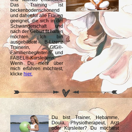
Das Training ist
beckenbodenschonend
und daher für alle Frauen
geeignet, die sich in der
Schwangerschaft und
nach der Geburt fit halten
möchten. Ich bin
ausgebildete B-Lizenz
Trainerin, GfG®-
Familienbegleiterin und
FABEL®-Kursleiterin.
Wenn Du mehr über
mich erfahren möchtest,
klicke
hier.
Du bist Trainer, Hebamme,
Doula, Physiotherapeut, Arzt
oder Kursleiter? Du möchtest