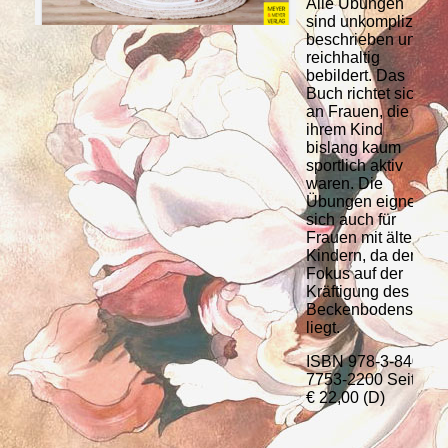
Alle Übungen
sind unkompliziert
beschrieben und
reichhaltig
bebildert. Das
Buch richtet sich
an Frauen, die mit
ihrem Kind
bislang kaum
sportlich aktiv
waren. Die
Übungen eignen
sich auch für
Frauen mit älteren
Kindern, da der
Fokus auf der
Kräftigung des
Beckenbodens
liegt.
ISBN 978-3-8403-
7753-2200 Seiten
€ 22,00 (D)