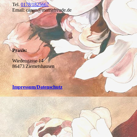
Tel.
0178/1825667
Email: canan@mamafreude.de
Praxis:
Wiedengasse 14
86473 Ziemetshausen
Impressum
/Datenschutz