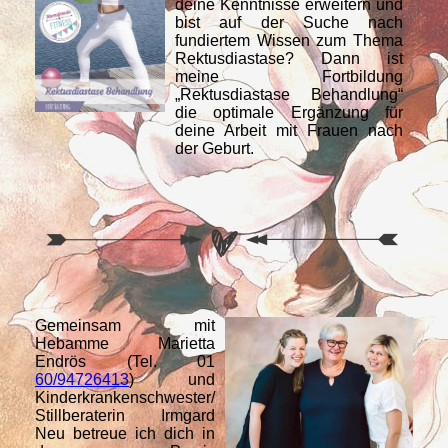
deine Kenntnisse erweitern und
bist auf der Suche nach
fundiertem Wissen zum Thema
Rektusdiastase? Dann ist
meine Fortbildung
„Rektusdiastase Behandlung“
die optimale Ergänzung für
deine Arbeit mit Frauen nach
der Geburt.
Gemeinsam mit
Hebamme Marietta
Endrös (Tel. 01
60/94726413
) und
Kinderkrankenschwester/
Stillberaterin Irmgard
Neu betreue ich dich in