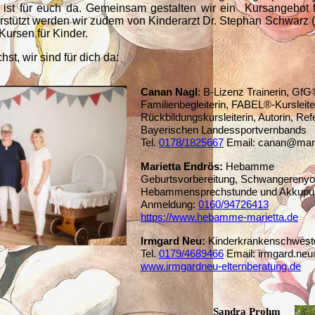
ist für euch da. Gemeinsam gestalten wir ein Kursangebot 
rstützt werden wir zudem von Kinderarzt Dr. Stephan Schwarz (
-Kursen für Kinder.
t, wir sind für dich da:
Canan Nagl
: B-Lizenz Trainerin, GfG
Familienbegleiterin, FABEL®-Kursleite
Rückbildungskursleiterin, Autorin, Ref
Bayerischen Landessportvernbands
Tel.
0178/1825667
Email: canan@mam
Marietta Endrös:
Hebamme
Geburtsvorbereitung, Schwangerenyo
Hebammensprechstunde und Akkupun
Anmeldung:
01
60/94726413
https://www.hebamme-marietta.de
Irmgard Neu:
Kinderkrankenschwester,
Tel.
0179/4689466
Em
ail: irmgard.n
www.irmgardneu-elternberatung.de
Sandra Prohm