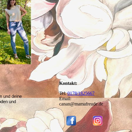
Kontakt:
Tel.
0178/1825667
n und deine
Email:
boden und
canan@mamafreude.de