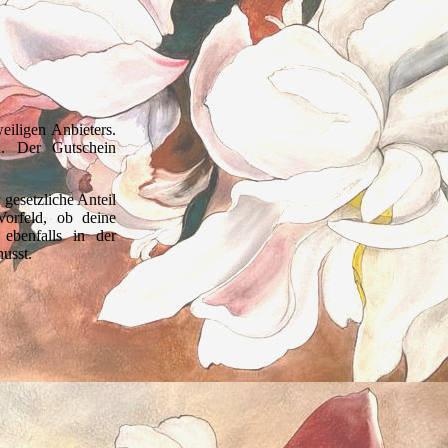
iligen Anbieters.
n. Der Gutschein
 gesetzliche Anteil
orfeld, ob deine
ebenfalls in der
usst.