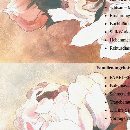
achtsame M
Ernährungs
Bachblüte
Still-Work
Hebammens
Rektusdias
Familienangebot
FABEL
®
h
Babymass
Schmetterl
Trageberat
1. Hilfe-S
Vorträge v