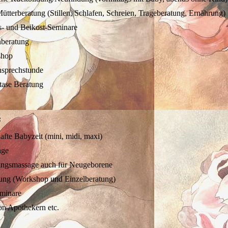
ütterberatung (Stillen, Schlafen, Schreien, Trageberatung, Ernährung)
- und Beikost-Seminare
nberatung
shop
prechstunde
tase Beratung
:
afte Babyzeit (mini, midi, maxi)
age
ingsmassage auch für Neugeborene
ung (Workshop und Einzelberatung)
eminare
on Apothekern etc.