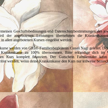
lgemeinen Geschäftsbedinungen und Datenschutzbestimmungen des jewe
eil der angebotenen Leistungen übernehmen die Krankenkasse
n in allen angebotenen Kursen eingelöst werden.
skurse werden von GfG
®
-Familienbegleiterin Canan Nagl geleitet. Der
 Krankenkasse zu 100% übernommen. Bitte erkundige dich im V
en Kurs komplett finanziert. Der Gutschein Familientaler kann 
löst werden, wenn deine Krankenkasse den Kurs nur teilweise bezusch