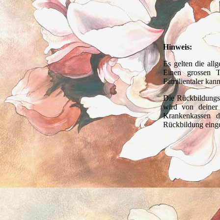
Hinweis:
Es gelten die al
Einen grossen T
Familientaler kan
Die Rückbildung
wird von deiner
Krankenkassen d
Rückbildung einge