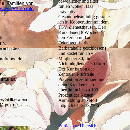
beweglicher und fitter
für Familien von
fühlen wollen. Das
www.eskino.info
präventive
Gesundheitstraining gestalte
ich in Kooperation mit dem
TSV Ziemetshausen. Der
Kurs dauert 8 Wochen (in
den Ferien und an
®-
Feiertagen ist die
rin,
Barbarahalle geschlossen)
erentin des
und kostet für TSV
Mitglieder 80, für
afreude.de
Nichtmitglieder 130 Euro.
Der Kur ist von der
ga,
Zentralen Prüfstelle
ktur an.
Prävention zertifiziert und
deine Krankenkasse
übernimmt bis zu 100
Prozent der Kosten.
 Stillberaterin
Anmeldung ab sofort
eu@gmx.de
möglich 0178-1825667
Zurück zur Übersicht