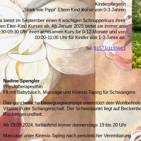
Kinderpflegerin
„Stark wie Pippi“ Eltern Kind Kurse von 0-3 Jahren
a bietet im September einen 4 wöchigen Schnupperkurs ihres
en Elter-Kind Kurses ab. Ab Januar 2025 bietet sie immer am
:30-09:30 Uhr ihren achtsamen Kurs für 0-12 Monate und von
10:00-11:00 Uhr für Kinder von 1-3 Jahre an.
Tel.
0
1573/3195663
Nadine Spengler
Physiotherapeuthin
Fit mit Babybauch, Massage und Kinesio Taping für Schwangere
Das ganzheitliche Bewegungskonzept unterstützt dein Wohlbefinde
Vitalität in der Schangerschaft. Der Schwerpunkt liegt auf Becken
Rückengesundheit.
Ab 19.09.2024, fortlaufend immer donnerstags 19 bis 20 Uhr
Massage unter Kinesio Taping nach persönlicher Vereinbarung