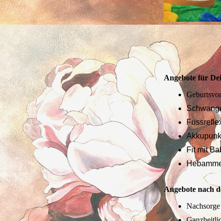
Angebote für De
Geburtsvo
Schwange
Fussrefl
Akkupunk
Fit mit B
Hebamme
Angebote nach d
Nachsorg
Ganzheitli