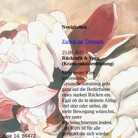
Neuigkeiten
Zurück zur Übersicht
25.09.2025
Rückenfit & Yoga
(Krankenkassenleistung)
Mein neuer Kurs
präventives
Gesundheitstraining geht
ganz auf die Bedürfnisse
eines starken Rücken ein.
Egal ob du in deinem Alltag
viel sitzt oder stehst, dir
mehr Bewegung wünschst,
oder unter
Rückenschmerzen leidest.
Der Kurs ist für alle
geeignet die sich wieder
asse 14, 86473