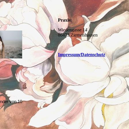
Praxis:
Wiedengasse 14
86473 Ziemetshausen
Impressum
/Datenschutz
inder von 10