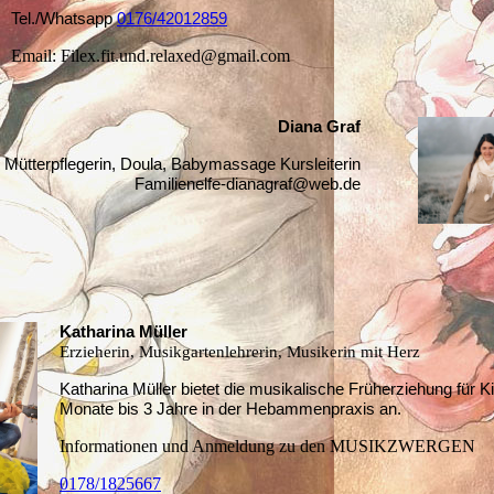
Tel./Whatsapp
0176/42012859
Email: Filex.fit.und.relaxed@gmail.com
Diana Graf
Mütterpflegerin, Doula, Babymassage Kursleiterin
Familienelfe-dianagraf@web.de
Katharina Müller
Erzieherin, Musikgartenlehrerin, Musikerin mit Herz
Katharina Müller bietet die musikalische Früherziehung für K
Monate bis 3 Jahre in der Hebammenpraxis an.
Informationen und Anmeldung zu den MUSIKZWERGEN
0178/1825667