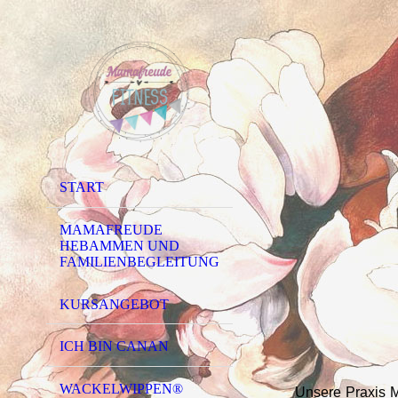
START
MAMAFREUDE
HEBAMMEN UND
FAMILIENBEGLEITUNG
KURSANGEBOT
ICH BIN CANAN
WACKELWIPPEN®
Unsere Praxis