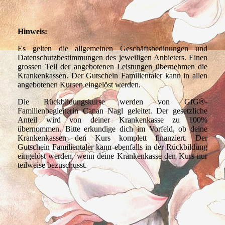
Hinweis:
Es gelten die allgemeinen Geschäftsbedinungen und
Datenschutzbestimmungen des jeweiligen Anbieters. Einen
grossen Teil der angebotenen Leistungen übernehmen die
Krankenkassen. Der Gutschein Familientaler kann in allen
angebotenen Kursen eingelöst werden.
Die Rückbildungskurse werden von GfG
®
-
Familienbegleiterin Canan Nagl geleitet. Der gesetzliche
Anteil wird von deiner Krankenkasse zu 100%
übernommen. Bitte erkundige dich im Vorfeld, ob deine
Krankenkassen den Kurs komplett finanziert. Der
Gutschein Familientaler kann ebenfalls in der Rückbildung
eingelöst werden, wenn deine Krankenkasse den Kurs nur
teilweise bezuschusst.