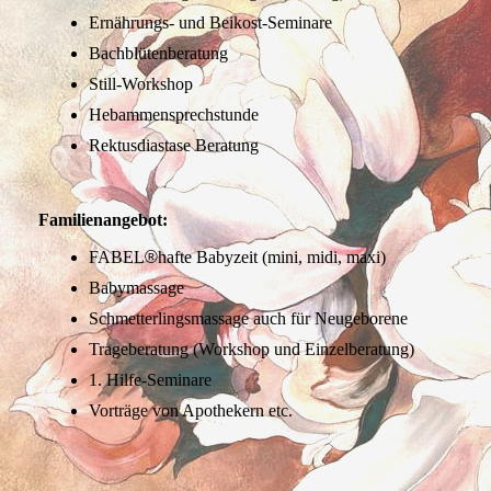
Ernährungs- und Beikost-Seminare
Bachblütenberatung
Still-Workshop
Hebammensprechstunde
Rektusdiastase Beratung
Familienangebot:
FABEL
®
hafte Babyzeit (mini, midi, maxi)
Babymassage
Schmetterlingsmassage auch für Neugeborene
Trageberatung (Workshop und Einzelberatung)
1. Hilfe-Seminare
Vorträge von Apothekern etc.