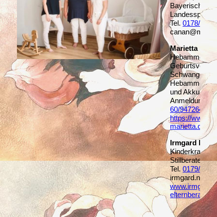
Bayerischen
Landessportv
Tel.
0178/1825
canan@mamaf
Marietta Endr
Hebamme
Geburtsvorbere
Schwangereny
Hebammenspr
und Akkupunkt
Anmeldung:
0
60/94726413
https://www.
marietta.de
Irmgard Neu:
Kinderkranken
Stillberaterin
Tel.
0179/4689
irmgard.neu@
www.irmgardn
elternberatung