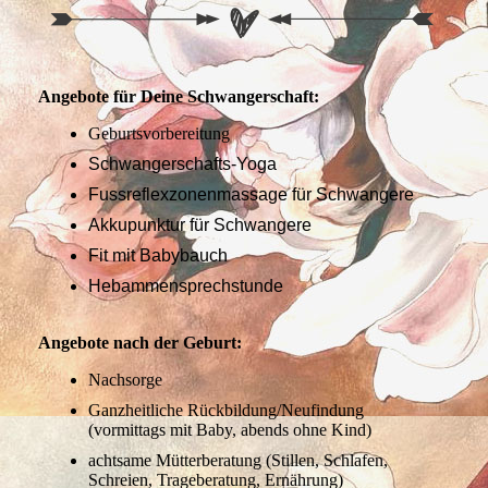
Angebote für Deine Schwangerschaft:
Geburtsvorbereitung
Schwangerschafts-Yoga
Fussreflexzonenmassage für Schwangere
Akkupunktur für Schwangere
Fit mit Babybauch
Hebammensprechstunde
Angebote nach der Geburt:
Nachsorge
Ganzheitliche Rückbildung/Neufindung
(vormittags mit Baby, abends ohne Kind)
achtsame Mütterberatung (Stillen, Schlafen,
Schreien, Trageberatung, Ernährung)