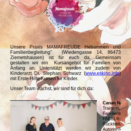
Unsere Praxis MAMAFREUDE Hebammen und
Familienbegleitung" (Wiedengasse 14, 86473
Ziemetshausen) ist für euch da. Gemeinsam
gestalten wir ein Kursangebot für Familien von
Anfang an. Unterstützt werden wir zudem von
Kinderarzt Dr. Stephan Schwarz (
www.eskino.info
)
mit Erste-Hilfe-Kursen für Kinder.
Unser Team wächst, wir sind für dich da:
Canan Nagl
: 
Trainerin, GfG
Familienbegleit
FABEL®-Kursle
Rückbildungsku
Autorin, Refer