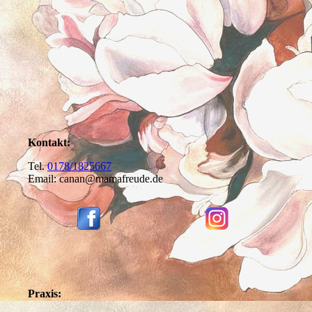
Kontakt:
Tel.
0178/1825667
Email: canan@mamafreude.de
Praxis: