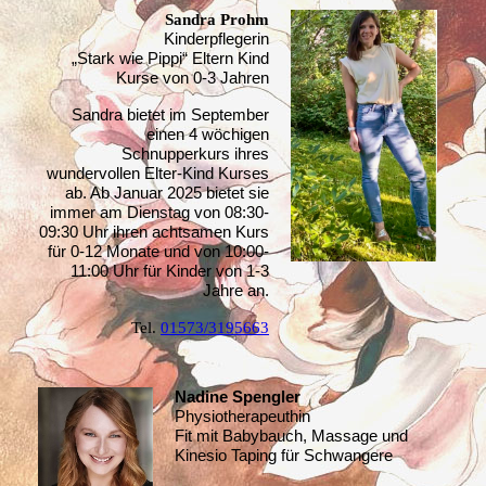
Sandra Prohm
Kinderpflegerin
„Stark wie Pippi“ Eltern Kind
Kurse von 0-3 Jahren
Sandra bietet im September
einen 4 wöchigen
Schnupperkurs ihres
wundervollen Elter-Kind Kurses
ab. Ab Januar 2025 bietet sie
immer am Dienstag von 08:30-
09:30 Uhr ihren achtsamen Kurs
für 0-12 Monate und von 10:00-
11:00 Uhr für Kinder von 1-3
Jahre an.
Tel.
0
1573/3195663
Nadine Spengler
Physiotherapeuthin
Fit mit Babybauch, Massage und
Kinesio Taping für Schwangere