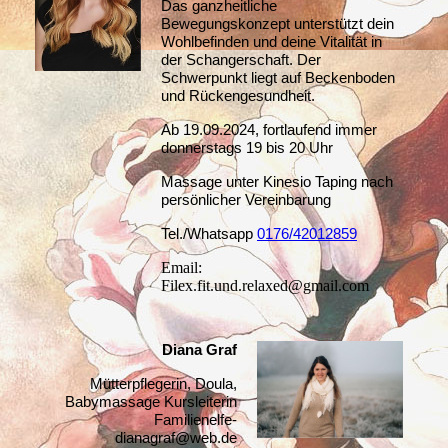
Das ganzheitliche
Bewegungskonzept unterstützt dein
Wohlbefinden und deine Vitalität in
der Schangerschaft. Der
Schwerpunkt liegt auf Beckenboden
und Rückengesundheit.
Ab 19.09.2024, fortlaufend immer
donnerstags 19 bis 20 Uhr
Massage unter Kinesio Taping nach
persönlicher Vereinbarung
Tel./Whatsapp
0176/42012859
Email:
Filex.fit.und.relaxed@gmail.com
Diana Graf
Mütterpflegerin, Doula,
Babymassage Kursleiterin
Familienelfe-
dianagraf@web.de