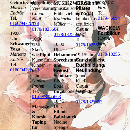
Geburtsvorbereitung
Irmgard
tel.
MUSIKZWERGE
(Rückenfit,
Marietta
Neu
Vereinbarung
(musikalische
Pilates
Endrös
Tel.
Canan
Früherziehung)
& Yoga)
Tel.
0179/4689466
Nagl
Katharina
krankenkassen-
0160/94726413
Tel.
Müller
zertifiziert
WACKELWIPP
0178/1825667
Tel.
Canan
19:00
Fortbildung
0178/1825667
Nagl
Uhr:
Canan
10:00
Tel.
Schwangeren
Nagl
Uhr:
10:00
0178/1825667
Yoga
Tel.
Stark
Uhr:
Marietta
0178/1825667
wie Pippi
Hebammen
19:15Uhr:
Endrös
Kurse für
Sprechstunde
Ganzheitliche
Tel.
Kinder
und
Rückbildung/
0160/94726413
bis 3
Beikost
Neufindung
Jahre
Seminare
(ohne
Sandra
Birgit
Kind)
Prohm
Bode
Canan
Tel.
Birgit.bode@web.de
Nagl
01573/3195663
Tel.
18:45
0178/1825667
Massage
Uhr:
&
Fit mit
Kinesio
Babybauch
Taping
Nadine
für
Spengler