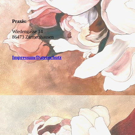
Praxis:
Wiedengasse 14
86473 Ziemetshausen
Impressum
/Datenschutz