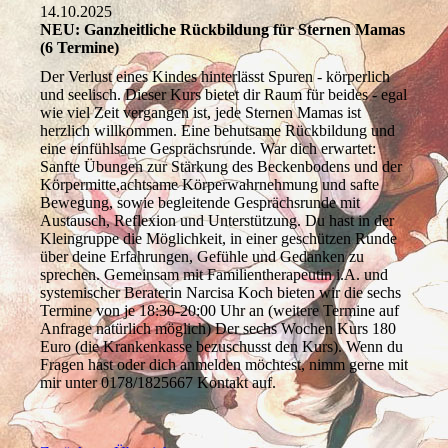
14.10.2025
NEU: Ganzheitliche Rückbildung für Sternen Mamas
(6 Termine)
Der Verlust eines Kindes hinterlässt Spuren - körperlich
und seelisch. Dieser Kurs bietet dir Raum für beides - egal
wie viel Zeit vergangen ist, jede Sternen Mamas ist
herzlich willkommen. Eine behutsame Rückbildung und
eine einfühlsame Gesprächsrunde. War dich erwartet:
Sanfte Übungen zur Stärkung des Beckenbodens und der
Körpermitte,achtsame Körperwahrnehmung und safte
Bewegung, sowie begleitende Gesprächsrunde mit
Austausch, Reflexion und Unterstützung. Du hast in der
Kleingruppe die Möglichkeit, in einer geschützen Runde
über deine Erfahrungen, Gefühle und Gedanken zu
sprechen. Gemeinsam mit Familientherapeutin i.A. und
systemischer Beraterin Narcisa Koch bieten wir die sechs
Termine von je 18:30-20:00 Uhr an (weitere Termine auf
Anfrage natürlich möglich) Der sechs Wochen Kurs 180
Euro (die Krankenkasse bezuschusst den Kurs). Wenn du
Fragen hast oder dich anmelden möchtest, nimm gerne mit
mir unter 0178/1825667 Kontakt auf.