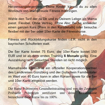
Herzensangelegenheit:
Deine Kinder kannst du zu allen
Workouts von Mamafreude Fitness mitbringen.
Wähle den Tarif der zu Dir und zu Deinem Leben als Mama
passt. Flexibel. Ohne Vertrag. Ohne Abo: Buche entweder
einen ganzen Kurs (Preis in den Kursdetails) oder besuche
flexibel mit der 5er oder 10er-Karte die Fitnesskurse.
Fitness und Rückbildungskurse finden i.d.R. nicht in den
bayrischen Schulferien statt.
Die 5er Karte kostet 75 Euro, die 10er-Karte kostet 150
EUR und ist ab dem ersten Training
6 Monate
gültig. Eine
Auszahlung nicht besuchter Stunden ist nicht möglich.
Mamafreude Fitness ist ein offizieller Kooperationspartner
des Landkreises Günzburg und der Gutschein Familientaler
im Wert von 40 Euro kann in allen Kursen sowie für die 5er
und 10er-Karte eingelöst werden.
Die Kurse Präventives Gesundheitstraining sind von der Zentralen
Prüfstelle Prävention zertifiziert und deine Krankenkasse
bezuschusst diese Kurse bis zu 100%.