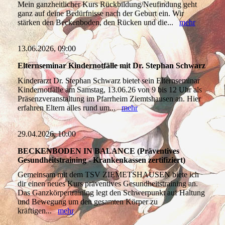
Mein ganzheitlicher Kurs Rückbildung/Neufindung geht
ganz auf deine Bedürfnisse nach der Geburt ein. Wir
stärken den Beckenboden, den Rücken und die...
mehr
13.06.2026, 09:00
Elternseminar Kindernotfälle mit Dr. Stephan Schwarz
Kinderarzt Dr. Stephan Schwarz bietet sein Elternseminar
Kindernotfälle am Samstag, 13.06.26 von 9 bis 12 Uhr als
Präsenzveranstaltung im Pfarrheim Ziemtshausen an. Hier
erfahren Eltern alles rund um...
mehr
29.04.2026, 10:00
BECKENBODEN IN BALANCE (Präventives
Gesundheitstraining - Krankenkassen zertifiziert)
Gemeinsam mit dem TSV ZIEMETSHAUSEN biete ich
dir einen neues Kurs präventives Gesundheitstraining an.
Das Ganzkörpertraining legt den Schwerpunkt auf Haltung
und Bewegung um den gesamten Körper zu
kräftigen...
mehr