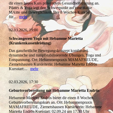
dir einen neues Kurs präventives Gesundheitstraining an.
Pilates & Yoga legt den Schwerpunkt auf eine starke
MAitte und Beweglichkeit. Der 8 Wochen Kurs ist
für...
mehr
02.03.2026, 19:00
Schwangeren-Yoga mit Hebamme Marietta
(Krankenkassenleistung)
Das ganzheitliche Bewegungskonzept kombiniert
dynamische und rumpfstabilisierende Übungen, Yoga und
Entspannung. Ort: Hebammenpraxis MAMAFREUDE,
Ziemetshausen Kursleiterin: Hebamme Marietta Endrös
Kursstart:...
mehr
02.03.2026, 17:30
Geburtsvorbereitung mit Hebamme Marietta Endrös
Hebamme Marietta Endrös bietet dir einen 8 Wochen
Geburtsvorbereitungskurs an. Ort: Hebammenpraxis
MAMAFREUDE, Ziemetshausen Kursleiterin: Hebamme
Marietta Endrös Kursstart: 02.09.24 um 17:30 Uhr