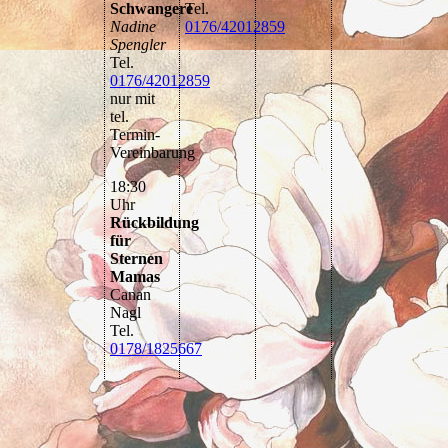
Schwangere
Tel.
Nadine
0176/42012859
Spengler
Tel.
0176/42012859
nur mit
tel.
Termin-
Vereinbarung
18:30
Uhr
Rückbildung
für
Sternen
Mamas
Canan
Nagl
Tel.
0178/1825667