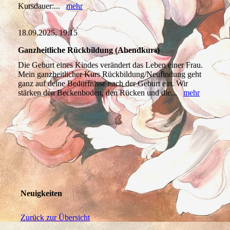
Kursdauer:...
mehr
18.09.2025, 19:15
Ganzheitliche Rückbildung (Abendkurs)
Die Geburt eines Kindes verändert das Leben einer Frau.
Mein ganzheitlicher Kurs Rückbildung/Neufindung geht
ganz auf deine Bedürfnisse nach der Geburt ein. Wir
stärken den Beckenboden, den Rücken und die...
mehr
Neuigkeiten
Zurück zur Übersicht