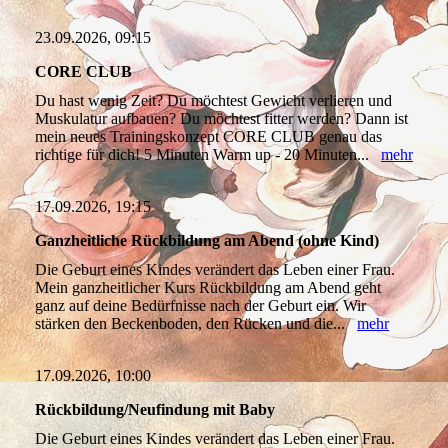
23.09.2026, 09:15
CORE CLUB
Du hast wenig Zeit? Du möchtest Gewicht verlieren und
Muskulatur aufbauen? Du möchtest fitter werden? Dann ist
mein neues Trainingskonzept CORE CLUB genau das
richtige für dich! 5 Minuten Warm up - 20 Minuten...
mehr
17.09.2026, 19:15
Ganzheitliche Rückbildung am Abend (ohne Kind)
Die Geburt eines Kindes verändert das Leben einer Frau.
Mein ganzheitlicher Kurs Rückbildung am Abend geht
ganz auf deine Bedürfnisse nach der Geburt ein. Wir
stärken den Beckenboden, den Rücken und die...
mehr
17.09.2026, 10:00
Rückbildung/Neufindung mit Baby
Die Geburt eines Kindes verändert das Leben einer Frau.