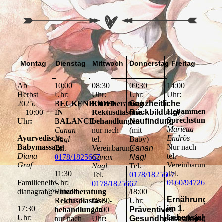
Montag
Dienstag
Mittwoch
Donnerstag
Freitag
Ab
10:00
08:30
09:30
14:00
Herbst
Uhr:
Uhr:
Uhr:
Uhr:
2025.
BECKENBODEN
Einzelberatung
Ganzheitliche
Hebammen
10:00
IN
Rektusdiastase-
Rückbildung/
Sprechstunde
Uhr
:
BALANCE
behandlungen
Neufindung
Marietta
Canan
nur nach
(mit
Ayurvedische
Endrös
Nagl
tel.
Baby)
Babymassage
Nur nach
Tel.
Vereinbarung
Canan
Diana
tel.
0178/1825667
Canan
Nagl
Graf
Vereinbarung
Nagl
Tel.
11:30
Tel.
Tel.
0178/1825667
Familienelfe-
Uhr:
0160/94726413
0178/1825667
dianagraf@web.de
Einzelberatung
18:00
Ernährung
Rektusdiastase-
08:30-
Uhr:
17:30
im 1.
behandlungen
11:00
Präventives
Uhr:
Lebensjahr
nur nach
Uhr
:
Gesundheitstraining