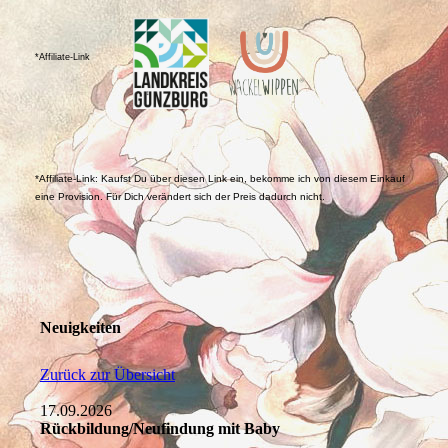
*Affiliate-Link
*Affiliate-Link: Kaufst Du über diesen Link ein, bekomme ich von diesem Einkauf
eine Provision. Für Dich verändert sich der Preis dadurch nicht.
Neuigkeiten
Zurück zur Übersicht
17.09.2026
Rückbildung/Neufindung mit Baby