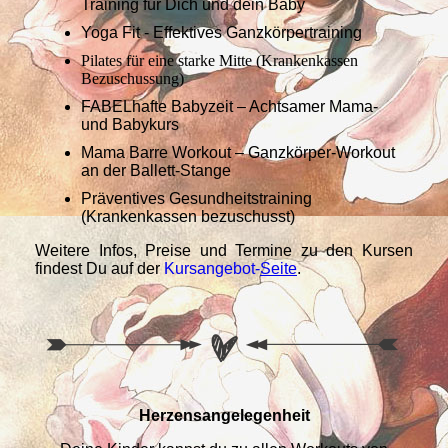
Training für Dich und dein Baby
Yoga Fit - Effektives Ganzkörpertraining
Pilates für eine starke Mitte (Krankenkassen
Bezuschussung)
FABELhafte Babyzeit – Achtsamer Mama-
und Babykurs
Mama Barre Workout – Ganzkörper-Workout
an der Ballett-Stange
Präventives Gesundheitstraining
(Krankenkassen bezuschusst)
Weitere Infos, Preise und Termine zu den Kursen
findest Du auf der
Kursangebot-
Seite
.
Herzensangelegenheit