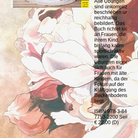
Alle Übungen
sind unkompliziert
beschrieben und
reichhaltig
bebildert. Das
Buch richtet sich
an Frauen, die mit
ihrem Kind
bislang kaum
sportlich aktiv
waren. Die
Übungen eignen
sich auch für
Frauen mit älteren
Kindern, da der
Fokus auf der
Kräftigung des
Beckenbodens
liegt.
ISBN 978-3-8403-
7753-2200 Seiten
€ 22,00 (D)