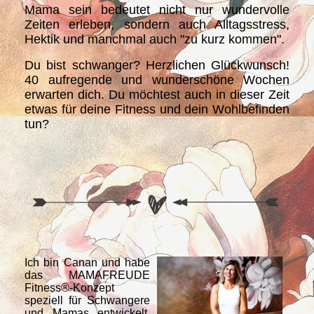
Mama sein bedeutet nicht nur wundervolle
Zeiten erleben, sondern auch Alltagsstress,
Hektik und manchmal auch "zu kurz kommen".
Du bist schwanger? Herzlichen Glückwunsch!
40 aufregende und wunderschöne Wochen
erwarten dich. Du möchtest auch in dieser Zeit
etwas für deine Fitness und dein Wohlbefinden
tun?
Ich bin Canan und habe
das MAMAFREUDE
Fitness®-Konzept
speziell für Schwangere
und Mamas entwickelt.