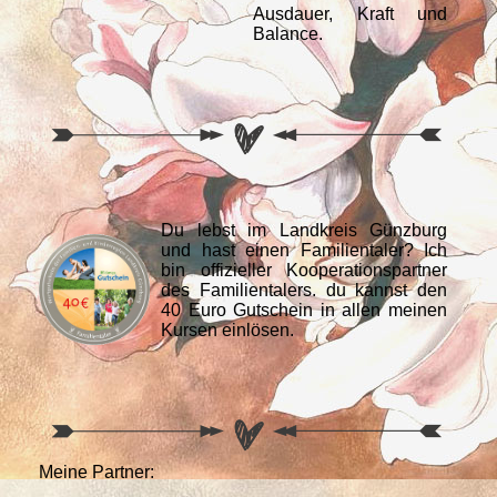
Ausdauer, Kraft und
Balance.
Du lebst im Landkreis Günzburg
und hast einen Familientaler? Ich
bin offizieller Kooperationspartner
des Familientalers. du kannst den
40 Euro Gutschein in allen meinen
Kursen einlösen.
Meine Partner: