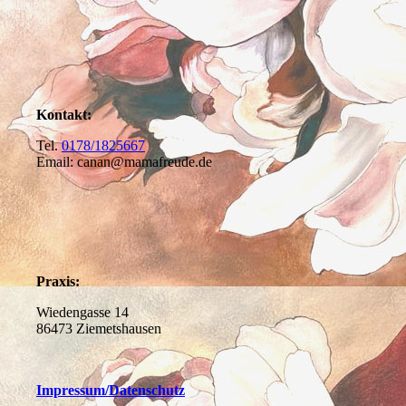
Kontakt:
Tel.
0178/1825667
Email: canan@mamafreude.de
Praxis:
Wiedengasse 14
86473 Ziemetshausen
Impressum
/Datenschutz