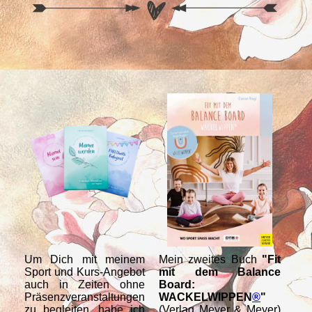
Um Dich mit meinem
Mein zweites Buch
"Fit
Me
Sport und Kurs-Angebot
mit dem Balance
WA
auch in Zeiten ohne
Board:
T
Präsenzveranstaltungen
WACKELWIPPEN
®
"
Re
zu begleiten, habe ich
(Verlag Meyer & Meyer)
Anl