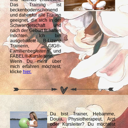
Das Training ist
beckenbodenschonend
und daher für alle Frauen
geeignet, die sich in der
Schwangerschaft und
nach der Geburt fit halten
möchten. Ich bin
ausgebildete B-Lizenz
Trainerin, GfG®-
Familienbegleiterin und
FABEL®-Kursleiterin.
Wenn Du mehr über
mich erfahren möchtest,
klicke
hier.
Du bist Trainer, Hebamme,
Doula, Physiotherapeut, Arzt
oder Kursleiter? Du möchtest