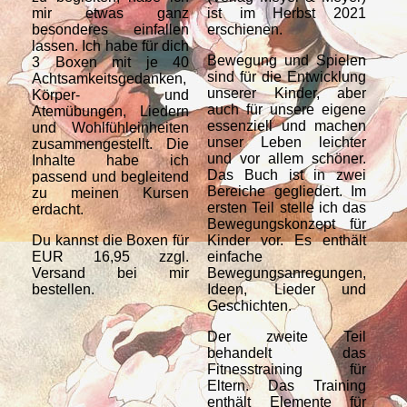
mir etwas ganz
ist im Herbst 2021
ru
besonderes einfallen
erschienen.
Bo
lassen. Ich habe für dich
Far
Bewegung und Spielen
3 Boxen mit je 40
Dir
sind für die Entwicklung
Achtsamkeitsgedanken,
unserer Kinder, aber
Körper- und
auch für unsere eigene
Atemübungen, Liedern
essenziell und machen
und Wohlfühleinheiten
unser Leben leichter
zusammengestellt. Die
und vor allem schöner.
Inhalte habe ich
Das Buch ist in zwei
passend und begleitend
Bereiche gegliedert. Im
zu meinen Kursen
ersten Teil stelle ich das
erdacht.
Bewegungskonzept für
Du kannst die Boxen für
Kinder vor. Es enthält
EUR 16,95 zzgl.
einfache
Versand bei mir
Bewegungsanregungen,
bestellen.
Ideen, Lieder und
Geschichten.
Der zweite Teil
behandelt das
Fitnesstraining für
Eltern. Das Training
enthält Elemente für