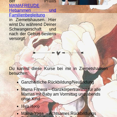
der Praxis
MAMAFREUDE
Hebammen und
Familienbegleitung
in Ziemetshausen. Hier
wirst Du während Deiner
Schwangerschaft und
nach der Geburt bestens
versorgt!
Du kannst diese Kurse bei mir in Ziemetshausen
besuchen:
Ganzheitliche Rückbildung/Neufindung
Mama Fitness – Ganzkörpertraining für alle
Mamas mit Baby am Vormittag und abends
ohne Kind
Hula Hoop
Mama-Yoga – Achtsames Rückbildungs