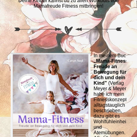
Deine Kinder kannst du zu allen Workouts von
Mamafreude Fitness mitbringen!
In meinem Buch
„Mama-Fitness –
Freude an
Bewegung für
dich und dein
Kind"
(Verlag
Meyer & Meyer),
habe ich mein
Fitnesskonzept
alltagstauglich
beschrieben,
dazu gibt es
Wohlfühleinheiten
und
Atemübungen.