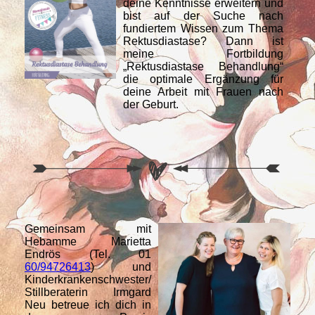
deine Kenntnisse erweitern und
bist auf der Suche nach
fundiertem Wissen zum Thema
Rektusdiastase? Dann ist
meine Fortbildung
„Rektusdiastase Behandlung“
die optimale Ergänzung für
deine Arbeit mit Frauen nach
der Geburt.
Gemeinsam mit
Hebamme Marietta
Endrös (Tel. 01
60/94726413
) und
Kinderkrankenschwester/
Stillberaterin Irmgard
Neu betreue ich dich in