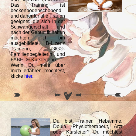
Das Training ist
beckenbodenschonend
und daher für alle Frauen
geeignet, die sich in der
Schwangerschaft und
nach der Geburt fit halten
möchten. Ich bin
ausgebildete B-Lizenz
Trainerin, GfG®-
Familienbegleiterin und
FABEL®-Kursleiterin.
Wenn Du mehr über
mich erfahren möchtest,
klicke
hier.
Du bist Trainer, Hebamme,
Doula, Physiotherapeut, Arzt
oder Kursleiter? Du möchtest