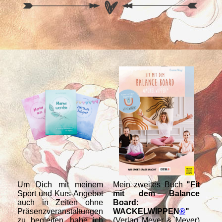
Um Dich mit meinem
Mein zweites Buch
"Fit
Me
Sport und Kurs-Angebot
mit dem Balance
WA
auch in Zeiten ohne
Board:
T
Präsenzveranstaltungen
WACKELWIPPEN
®
"
Re
zu begleiten, habe ich
(Verlag Meyer & Meyer)
Anl