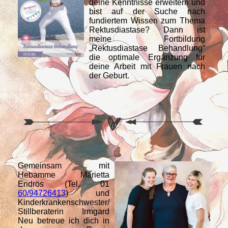
deine Kenntnisse erweitern und
bist auf der Suche nach
fundiertem Wissen zum Thema
Rektusdiastase? Dann ist
meine Fortbildung
„Rektusdiastase Behandlung“
die optimale Ergänzung für
deine Arbeit mit Frauen nach
der Geburt.
Gemeinsam mit
Hebamme Marietta
Endrös (Tel. 01
60/94726413
) und
Kinderkrankenschwester/
Stillberaterin Irmgard
Neu betreue ich dich in