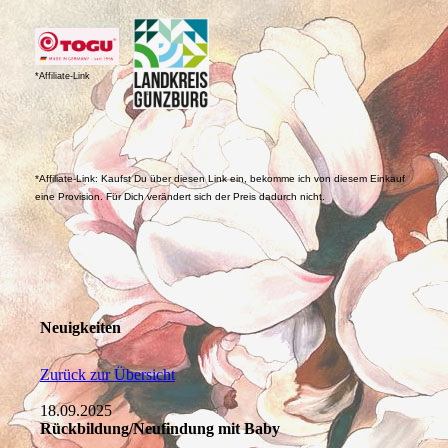
*Affiliate-Link
*Affiliate-Link: Kaufst Du über diesen Link ein, bekomme ich von diesem Einkauf
eine Provision. Für Dich verändert sich der Preis dadurch nicht.
Neuigkeiten
Zurück zur Übersicht
18.09.2025
Rückbildung/Neufindung mit Baby