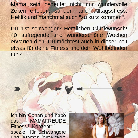
Mama sein bedeutet nicht nur wundervolle
Zeiten erleben, sondern auch Alltagsstress,
Hektik und manchmal auch "zu kurz kommen".
Du bist schwanger? Herzlichen Glückwunsch!
40 aufregende und wunderschöne Wochen
erwarten dich. Du möchtest auch in dieser Zeit
etwas für deine Fitness und dein Wohlbefinden
tun?
Ich bin Canan und habe
das MAMAFREUDE
Fitness®-Konzept
speziell für Schwangere
und Mamas entwickelt.