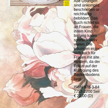
Alle Übungen
sind unkompliziert
beschrieben und
reichhaltig
bebildert. Das
Buch richtet sich
an Frauen, die mit
ihrem Kind
bislang kaum
sportlich aktiv
waren. Die
Übungen eignen
sich auch für
Frauen mit älteren
Kindern, da der
Fokus auf der
Kräftigung des
Beckenbodens
liegt.
ISBN 978-3-8403-
7753-2200 Seiten
€ 22,00 (D)