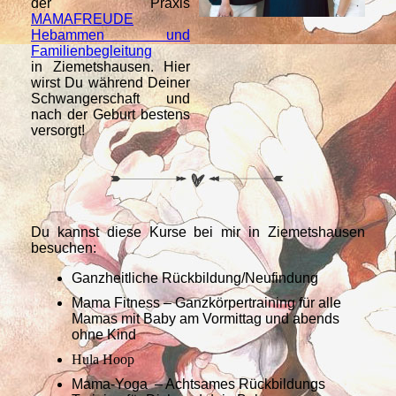
der Praxis
MAMAFREUDE
Hebammen und
Familienbegleitung
in Ziemetshausen. Hier
wirst Du während Deiner
Schwangerschaft und
nach der Geburt bestens
versorgt!
Du kannst diese Kurse bei mir in Ziemetshausen
besuchen:
Ganzheitliche Rückbildung/Neufindung
Mama Fitness – Ganzkörpertraining für alle
Mamas mit Baby am Vormittag und abends
ohne Kind
Hula Hoop
Mama-Yoga – Achtsames Rückbildungs