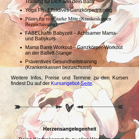
Training für Dich und dein Baby
Yoga Fit - Effektives Ganzkörpertraining
Pilates für eine starke Mitte (Krankenkassen
Bezuschussung)
FABELhafte Babyzeit – Achtsamer Mama-
und Babykurs
Mama Barre Workout – Ganzkörper-Workout
an der Ballett-Stange
Präventives Gesundheitstraining
(Krankenkassen bezuschusst)
Weitere Infos, Preise und Termine zu den Kursen
findest Du auf der
Kursangebot-
Seite
.
Herzensangelegenheit