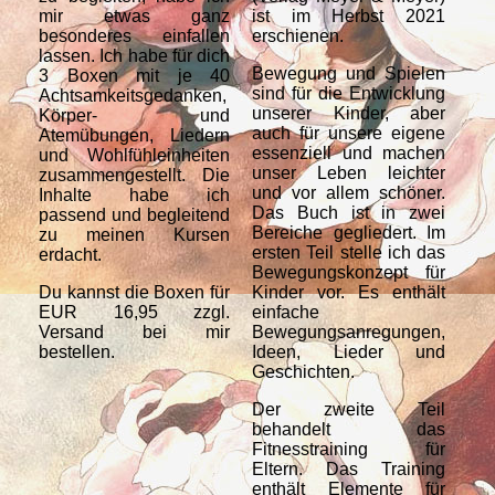
mir etwas ganz
ist im Herbst 2021
ru
besonderes einfallen
erschienen.
Bo
lassen. Ich habe für dich
Far
Bewegung und Spielen
3 Boxen mit je 40
Dir
sind für die Entwicklung
Achtsamkeitsgedanken,
unserer Kinder, aber
Körper- und
auch für unsere eigene
Atemübungen, Liedern
essenziell und machen
und Wohlfühleinheiten
unser Leben leichter
zusammengestellt. Die
und vor allem schöner.
Inhalte habe ich
Das Buch ist in zwei
passend und begleitend
Bereiche gegliedert. Im
zu meinen Kursen
ersten Teil stelle ich das
erdacht.
Bewegungskonzept für
Du kannst die Boxen für
Kinder vor. Es enthält
EUR 16,95 zzgl.
einfache
Versand bei mir
Bewegungsanregungen,
bestellen.
Ideen, Lieder und
Geschichten.
Der zweite Teil
behandelt das
Fitnesstraining für
Eltern. Das Training
enthält Elemente für