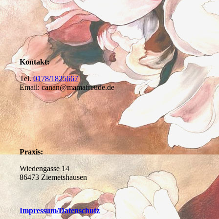
Kontakt:
Tel.
0178/1825667
Email: canan@mamafreude.de
Praxis:
Wiedengasse 14
86473 Ziemetshausen
Impressum
/Datenschutz