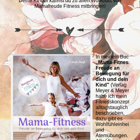
Deine Kinder kannst du zu allen Workouts von
Mamafreude Fitness mitbringen!
In meinem Buch
„Mama-Fitness –
Freude an
Bewegung für
dich und dein
Kind"
(Verlag
Meyer & Meyer),
habe ich mein
Fitnesskonzept
alltagstauglich
beschrieben,
dazu gibt es
Wohlfühleinheiten
und
Atemübungen.