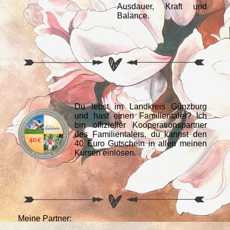
Ausdauer, Kraft und
Balance.
Du lebst im Landkreis Günzburg
und hast einen Familientaler? Ich
bin offizieller Kooperationspartner
des Familientalers. du kannst den
40 Euro Gutschein in allen meinen
Kursen einlösen.
Meine Partner: