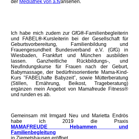
der
Mediathek von a.tv
ansehen.
Ich habe mich zudem zur GfG
®
-Familienbegleiterin
und FABEL
®
-Kursleiterin bei der Gesellschaft für
Geburtsvorbereitung, Familienbildung und
Frauengesundheit Bundesverband e.V. (GfG) in
Wiesbaden, Frankfurt und München ausbilden
lassen. Ganzheitliche Rückbildungs-, und
Neufindungskurse für Frauen nach der Geburt,
Babymassage, der bedürfnisorientierte Mama-Kind-
Kurs "FABELhafte Babyzeit", sowie Mütterberatung
(Stillen, Ernährung, Beikost, Trageberatung)
ergänzen mein Angebot von Mamafreude Fitness®
und runden es ab.
Gemeinsam mit Irmgard Neu und Marietta Endrös
habe ich 2019 die Praxis
MAMAFREUDE Hebammen und
Familienbegleitung
in Ziemetshausen eröffnet.