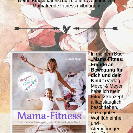
Deine Kinder kannst du zu allen Workouts von
Mamafreude Fitness mitbringen!
In meinem Buch
„Mama-Fitness –
Freude an
Bewegung für
dich und dein
Kind"
(Verlag
Meyer & Meyer),
habe ich mein
Fitnesskonzept
alltagstauglich
beschrieben,
dazu gibt es
Wohlfühleinheiten
und
Atemübungen.