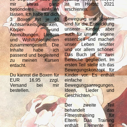
mir etwas ganz
ist im Herbst 2021
ru
besonderes einfallen
erschienen.
Bo
lassen. Ich habe für dich
Far
Bewegung und Spielen
3 Boxen mit je 40
Dir
sind für die Entwicklung
Achtsamkeitsgedanken,
unserer Kinder, aber
Körper- und
auch für unsere eigene
Atemübungen, Liedern
essenziell und machen
und Wohlfühleinheiten
unser Leben leichter
zusammengestellt. Die
und vor allem schöner.
Inhalte habe ich
Das Buch ist in zwei
passend und begleitend
Bereiche gegliedert. Im
zu meinen Kursen
ersten Teil stelle ich das
erdacht.
Bewegungskonzept für
Du kannst die Boxen für
Kinder vor. Es enthält
EUR 16,95 zzgl.
einfache
Versand bei mir
Bewegungsanregungen,
bestellen.
Ideen, Lieder und
Geschichten.
Der zweite Teil
behandelt das
Fitnesstraining für
Eltern. Das Training
enthält Elemente für