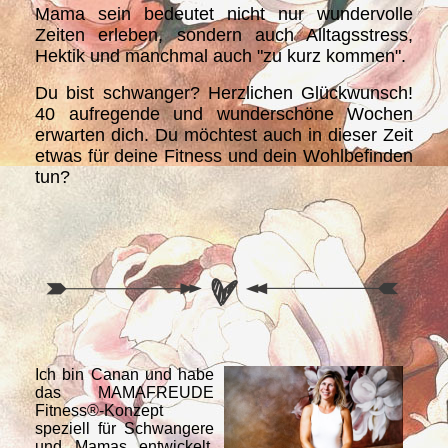
Mama sein bedeutet nicht nur wundervolle
Zeiten erleben, sondern auch Alltagsstress,
Hektik und manchmal auch "zu kurz kommen".
Du bist schwanger? Herzlichen Glückwunsch!
40 aufregende und wunderschöne Wochen
erwarten dich. Du möchtest auch in dieser Zeit
etwas für deine Fitness und dein Wohlbefinden
tun?
Ich bin Canan und habe
das MAMAFREUDE
Fitness®-Konzept
speziell für Schwangere
und Mamas entwickelt.