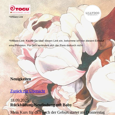
*Affiliate-Link
*Affiliate-Link: Kaufst Du über diesen Link ein, bekomme ich von diesem Einkauf
eine Provision. Für Dich verändert sich der Preis dadurch nicht.
Neuigkeiten
Zurück zur Übersicht
18.09.2025
Rückbildung/Neufindung mit Baby
Mein Kurs für dich nach der Geburt startet am Donnerstag