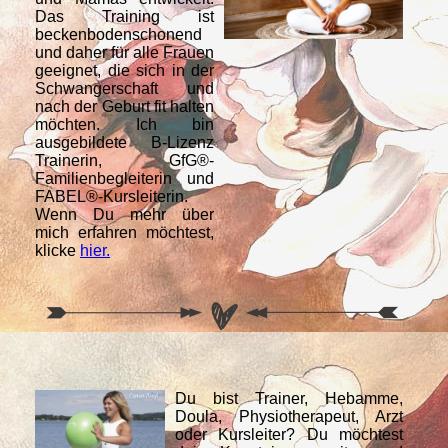
Das Training ist
beckenbodenschonend
und daher für alle Frauen
geeignet, die sich in der
Schwangerschaft und
nach der Geburt fit halten
möchten. Ich bin
ausgebildete B-Lizenz
Trainerin, GfG®-
Familienbegleiterin und
FABEL®-Kursleiterin.
Wenn Du mehr über
mich erfahren möchtest,
klicke
hier.
Du bist Trainer, Hebamme,
Doula, Physiotherapeut, Arzt
oder Kursleiter? Du möchtest