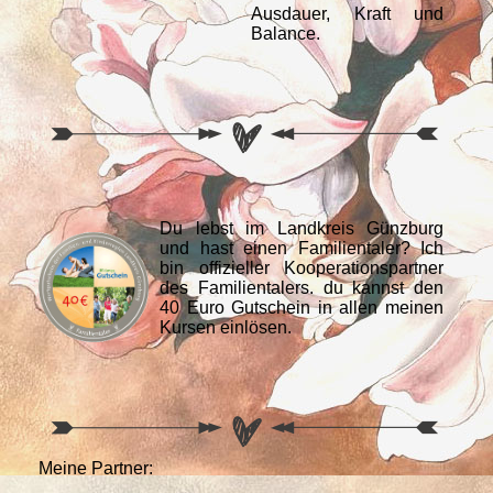
Ausdauer, Kraft und
Balance.
Du lebst im Landkreis Günzburg
und hast einen Familientaler? Ich
bin offizieller Kooperationspartner
des Familientalers. du kannst den
40 Euro Gutschein in allen meinen
Kursen einlösen.
Meine Partner: