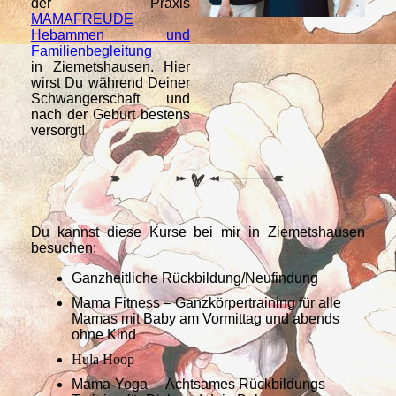
der Praxis
MAMAFREUDE
Hebammen und
Familienbegleitung
in Ziemetshausen. Hier
wirst Du während Deiner
Schwangerschaft und
nach der Geburt bestens
versorgt!
Du kannst diese Kurse bei mir in Ziemetshausen
besuchen:
Ganzheitliche Rückbildung/Neufindung
Mama Fitness – Ganzkörpertraining für alle
Mamas mit Baby am Vormittag und abends
ohne Kind
Hula Hoop
Mama-Yoga – Achtsames Rückbildungs