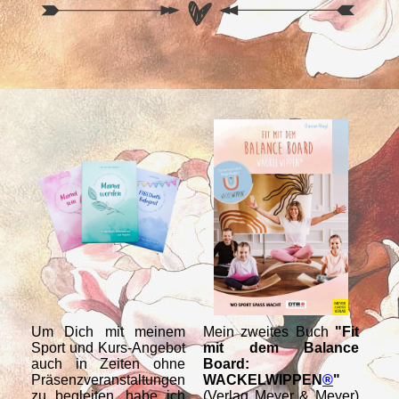
Um Dich mit meinem
Mein zweites Buch
"Fit
Me
Sport und Kurs-Angebot
mit dem Balance
WA
auch in Zeiten ohne
Board:
T
Präsenzveranstaltungen
WACKELWIPPEN
®
"
Re
zu begleiten, habe ich
(Verlag Meyer & Meyer)
Anl