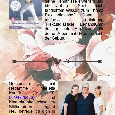
deine Kenntnisse erweitern und
bist auf der Suche nach
fundiertem Wissen zum Thema
Rektusdiastase? Dann ist
meine Fortbildung
„Rektusdiastase Behandlung“
die optimale Ergänzung für
deine Arbeit mit Frauen nach
der Geburt.
Gemeinsam mit
Hebamme Marietta
Endrös (Tel. 01
60/94726413
) und
Kinderkrankenschwester/
Stillberaterin Irmgard
Neu betreue ich dich in