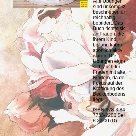
Alle Übungen
sind unkompliziert
beschrieben und
reichhaltig
bebildert. Das
Buch richtet sich
an Frauen, die mit
ihrem Kind
bislang kaum
sportlich aktiv
waren. Die
Übungen eignen
sich auch für
Frauen mit älteren
Kindern, da der
Fokus auf der
Kräftigung des
Beckenbodens
liegt.
ISBN 978-3-8403-
7753-2200 Seiten
€ 22,00 (D)