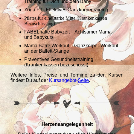
Training für Dich und dein Baby
Yoga Fit - Effektives Ganzkörpertraining
Pilates für eine starke Mitte (Krankenkassen
Bezuschussung)
FABELhafte Babyzeit – Achtsamer Mama-
und Babykurs
Mama Barre Workout – Ganzkörper-Workout
an der Ballett-Stange
Präventives Gesundheitstraining
(Krankenkassen bezuschusst)
Weitere Infos, Preise und Termine zu den Kursen
findest Du auf der
Kursangebot-
Seite
.
Herzensangelegenheit