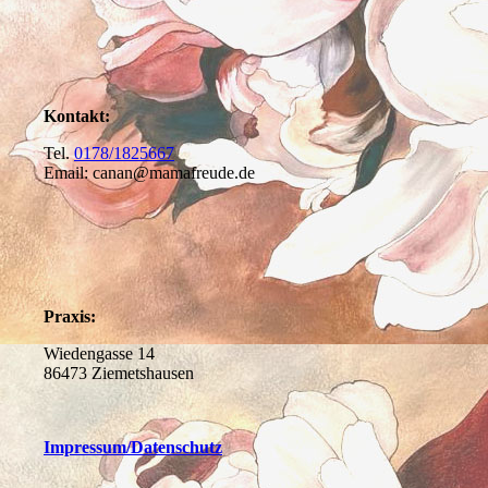
Kontakt:
Tel.
0178/1825667
Email: canan@mamafreude.de
Praxis:
Wiedengasse 14
86473 Ziemetshausen
Impressum
/Datenschutz